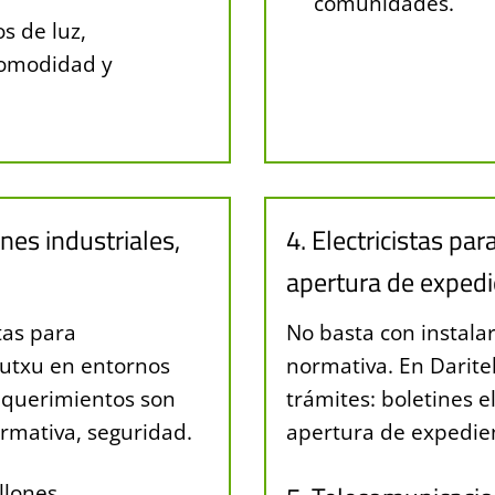
comunidades.
s de luz,
comodidad y
ones industriales,
4. Electricistas par
apertura de exped
tas para
No basta con instala
tutxu en entornos
normativa. En Darite
 requerimientos son
trámites: boletines e
ormativa, seguridad.
apertura de expedien
llones.