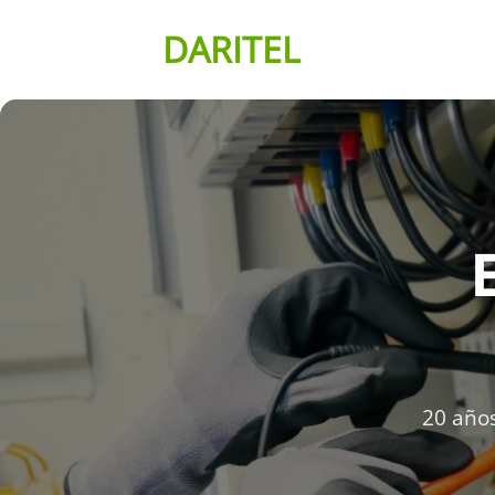
Saltar
DARITEL
al
contenido
20 años